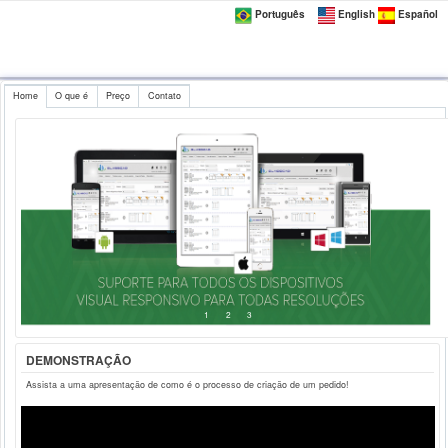
Português
English
Español
Home
O que é
Preço
Contato
1
2
3
DEMONSTRAÇÃO
Assista a uma apresentação de como é o processo de criação de um pedido!